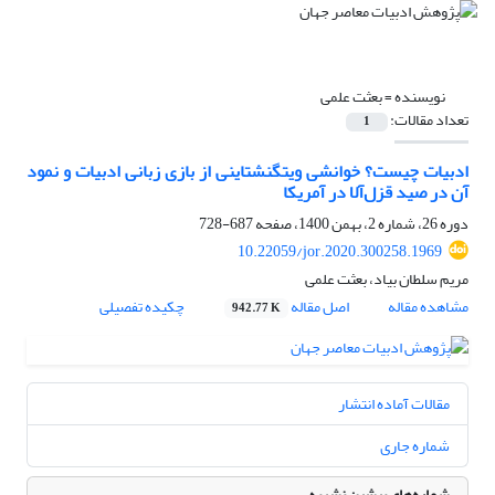
نویسنده =
بعثت علمی
تعداد مقالات:
1
ادبیات چیست؟ خوانشی ویتگنشتاینی از بازی زبانی ادبیات و نمود
آن در صید قزل‌آلا در آمریکا
دوره 26، شماره 2، بهمن 1400، صفحه
687-728
10.22059/jor.2020.300258.1969
مریم سلطان بیاد، بعثت علمی
مشاهده مقاله
اصل مقاله
چکیده تفصیلی
942.77 K
مقالات آماده انتشار
شماره جاری
شماره‌های پیشین نشریه