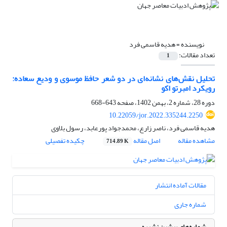
نویسنده =
هدیه قاسمی فرد
تعداد مقالات:
1
تحلیل نقش‌های نشانه‌ای در دو شعر حافظ موسوی و ودیع سعاده:
رویکرد امبرتو اکو
دوره 28، شماره 2، بهمن 1402، صفحه
643-668
10.22059/jor.2022.335244.2250
هدیه قاسمی فرد، ناصر زارع، محمدجواد پورعابد، رسول بلاوی
مشاهده مقاله
اصل مقاله
چکیده تفصیلی
714.89 K
مقالات آماده انتشار
شماره جاری
شماره‌های پیشین نشریه