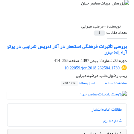
نویسنده =
مرضیه مهرابی
تعداد مقالات:
1
بررسی تأثیرات فرهنگی استعمار در آثار ادریس شرایبی در پرتو
آراء اِمه سِزر
دوره 23، شماره 2، بهمن 1397، صفحه
393-414
10.22059/jor.2018.262584.1730
زینب رضوان طلب، مرضیه مهرابی
مشاهده مقاله
اصل مقاله
288.17 K
مقالات آماده انتشار
شماره جاری
شماره‌های پیشین نشریه