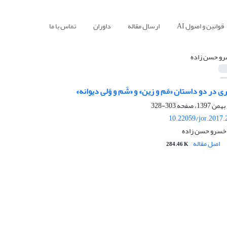
قوانین و اصول AI
ارسال مقاله
داوران
تماس با ما
و حسن زاده
 در دو داستان «مَم و زین» و «شَم و وَلی دیوانه»
303-328
10.22059/jor.2017.
 خسرو حسن زاده
اصل مقاله
284.46 K