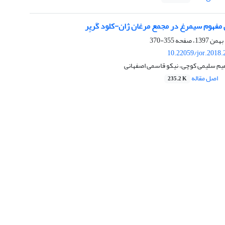
مفهوم سیمرغ در مجمع مرغان ژان-کلود کَریِر
355-370
10.22059/jor.2018.
راهیم سلیمی کوچی، نیکو قاسمی اصفهانی
اصل مقاله
235.2 K