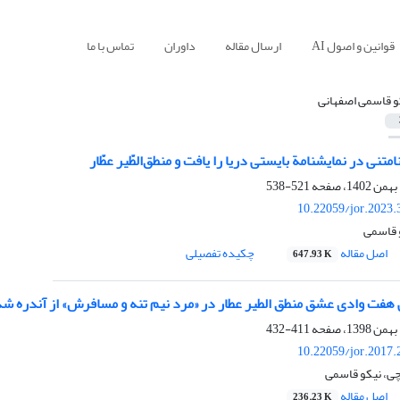
قوانین و اصول AI
ارسال مقاله
داوران
تماس با ما
و قاسمی اصفهانی
متنی در نمایشنامة بایستی دریا را یافت و منطق‌الطّیر عطّار
521-538
10.22059/jor.2023.
و قاسمی
اصل مقاله
چکیده تفصیلی
647.93 K
 هفت وادی عشق منطق الطیر عطار در «مرد نیم تنه و مسافرش» از آندره ش
411-432
10.22059/jor.2017.
چی، نیکو قاسمی
اصل مقاله
236.23 K