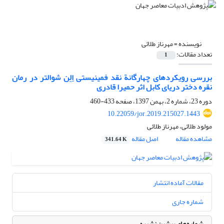
نویسنده =
مهرناز طلائی
تعداد مقالات:
1
بررسی رویکردهای چهارگانة نقد فمینیستی اِلِن شوالتر در رمان
نقره دختر دریای کابل اثر حمیرا قادری
دوره 23، شماره 2، بهمن 1397، صفحه
433-460
10.22059/jor.2019.215027.1443
مولود طلائی، مهرناز طلائی
مشاهده مقاله
اصل مقاله
341.64 K
مقالات آماده انتشار
شماره جاری
شماره‌های پیشین نشریه