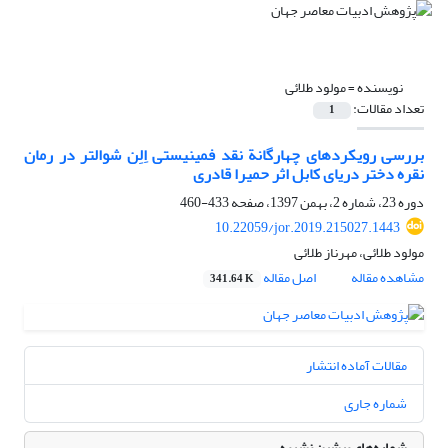
نویسنده =
مولود طلائی
تعداد مقالات:
1
بررسی رویکردهای چهارگانة نقد فمینیستی اِلِن شوالتر در رمان
نقره دختر دریای کابل اثر حمیرا قادری
دوره 23، شماره 2، بهمن 1397، صفحه
433-460
10.22059/jor.2019.215027.1443
مولود طلائی، مهرناز طلائی
مشاهده مقاله
اصل مقاله
341.64 K
مقالات آماده انتشار
شماره جاری
شماره‌های پیشین نشریه