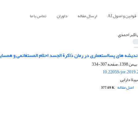
قوانین و اصول AI
ارسال مقاله
داوران
تماس با ما
 اکبر احمدی
ندیشه های پسااستعماری در رمان ذاکرة الجسد احلام المستغانمی و همسای
307-334
10.22059/jor.2019.
یلا دارابی
اصل مقاله
377.69 K