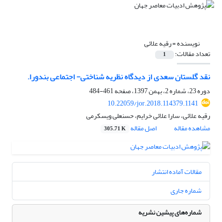
نویسنده =
رقیه علائی
تعداد مقالات:
1
نقد گلستان سعدی از دیدگاه نظریه شناختی- اجتماعی بندورا.
دوره 23، شماره 2، بهمن 1397، صفحه
461-484
10.22059/jor.2018.114379.1141
رقیه علائی، سارا علائی خرایم، حسنعلی ویسکرمی
مشاهده مقاله
اصل مقاله
305.71 K
مقالات آماده انتشار
شماره جاری
شماره‌های پیشین نشریه