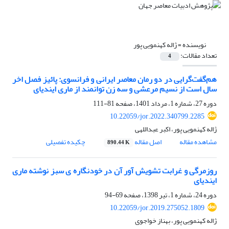
نویسنده =
ژاله کهنمویی پور
تعداد مقالات:
4
هم‌گفت‌گرایی در دو رمان معاصر ایرانی و فرانسوی: پائیز فصل اخر
سال است از نسیم مرعشی و سه زن توانمند از ماری ایندیای
دوره 27، شماره 1، مرداد 1401، صفحه
81-111
10.22059/jor.2022.340799.2285
ژاله کهنمویی پور، اکبر عبداللهی
مشاهده مقاله
اصل مقاله
چکیده تفصیلی
890.44 K
روزمرگی و غرابت تشویش آور آن در خودنگاره ی سبز نوشته ماری
ایندیای
دوره 24، شماره 1، تیر 1398، صفحه
69-94
10.22059/jor.2019.275052.1809
ژاله کهنمویی پور، بهناز خواجوی