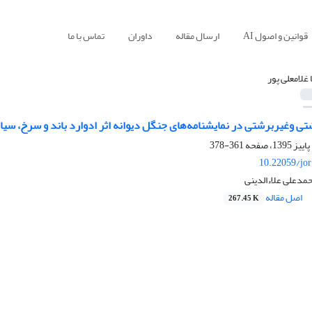
قوانین و اصول AI
ارسال مقاله
داوران
تماس با ما
 غلامعلی پور
شتی وغیربرشتی در نمایشنامه‌های جنگل دیوانه اثر ادوارد باند و سرخ، سیاه
361-378
10.22059/jo
محمدعلی علاءالدینی
اصل مقاله
267.45 K