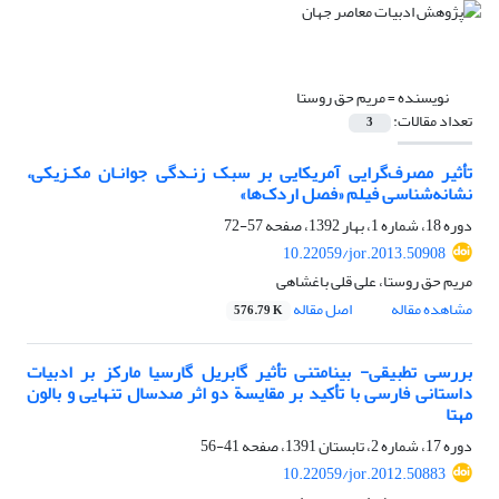
نویسنده =
مریم حق روستا
تعداد مقالات:
3
تأثیر مصرف‌گرایی آمریکایی بر سبک زنـدگی جوانـان مکـزیکی،
نشانه‌شناسی فیلم «فصل اردک‌ها»
دوره 18، شماره 1، بهار 1392، صفحه
57-72
10.22059/jor.2013.50908
مریم حق روستا، علی قلی باغشاهی
مشاهده مقاله
اصل مقاله
576.79 K
بررسی تطبیقی- بینامتنی تأثیر گابریل گارسیا مارکز بر ادبیات
داستانی فارسی با تأکید بر مقایسة دو اثر صدسال تنهایی و بالون
مهتا
دوره 17، شماره 2، تابستان 1391، صفحه
41-56
10.22059/jor.2012.50883