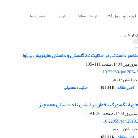
قوانین و اصول AI
ارسال مقاله
داوران
تماس با ما
 نارنجی
 در حکایت 22 گلستان و داستان هاینریش بی‌نوا
111-135
10.22059/jor.2024.
ا درخشان مقدم
اصل مقاله
چکیده تفصیلی
819.44 K
ای اینگه‌بورگ باخمان بر اساس نقد داستان همه چیز
365-393
10.22059/jor.2019
ا درخشان مقدم
اصل مقاله
656.01 K