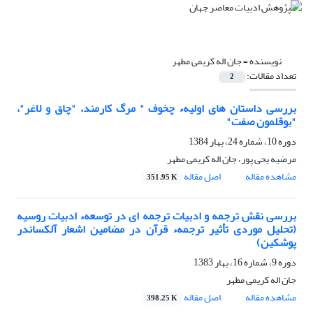
نویسنده =
جان اله کریمى مطهر
تعداد مقالات:
2
بررسی داستان های اولیهء چخوف " مرگ کارمند، "چاق و لاغر"،
"بوقلمون صفت"
دوره 10، شماره 24، بهار 1384
مرضیه یحى پور، جان اله کریمى مطهر
مشاهده مقاله
اصل مقاله
351.95 K
بررسی نقش ترجمه و ادبیات ترجمه ای در توسعهء ادبیات روسیه
(تحلیل موردی تأثیر ترجمهء قرآن در مضامین اشعار آلکساندر
پوشکین)
دوره 9، شماره 16، بهار 1383
جان اله کریمى مطهر
مشاهده مقاله
اصل مقاله
398.25 K